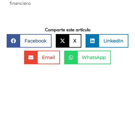
financiero
Comparte este artículo
Facebook
X
LinkedIn
Email
WhatsApp
Subscríbase a nuestros contenidos
Suscríbase a nuestra lista de correo para recibir
información actualizada sobre nuestros últimos
trabajos, artículos de investigación y opinión.